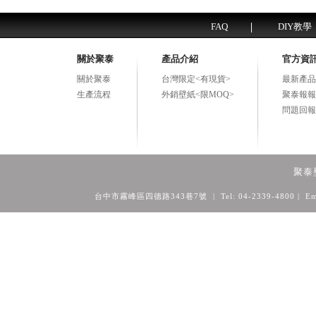
FAQ
DIY教學
關於聚泰
產品介紹
官方資
關於聚泰
台灣限定<有現貨>
最新產品
生產流程
外銷壁紙<限MOQ>
聚泰報報
問題回報
聚泰
台中市霧峰區四德路343巷7號 | Tel: 04-2339-4800
| Em