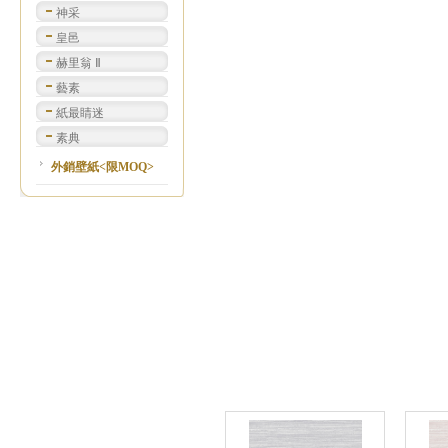
神采
皇邑
赫里翁 Ⅱ
藝素
紙最睛迷
素典
外銷壁紙<限MOQ>