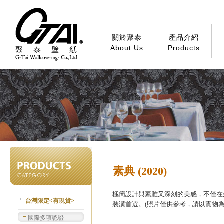
關於聚泰
產品介紹
About Us
Products
素典 (2020)
極簡設計與素雅又深刻的美感，不僅在
台灣限定<有現貨>
裝潢首選。(照片僅供參考，請以實物為
國際多項認證