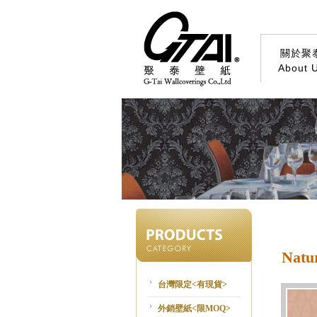
關於聚
About 
Natu
台灣限定<有現貨>
外銷壁紙<限MOQ>