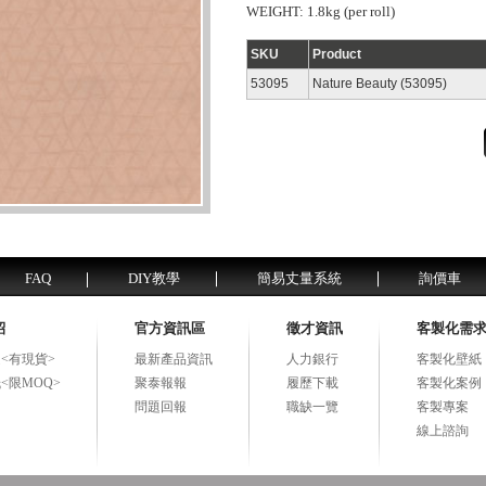
WEIGHT: 1.8kg (per roll)
SKU
Product
53095
Nature Beauty (53095)
FAQ
DIY教學
簡易丈量系統
詢價車
紹
官方資訊區
徵才資訊
客製化需
<有現貨>
最新產品資訊
人力銀行
客製化壁紙
<限MOQ>
聚泰報報
履歷下載
客製化案例
問題回報
職缺一覽
客製專案
線上諮詢