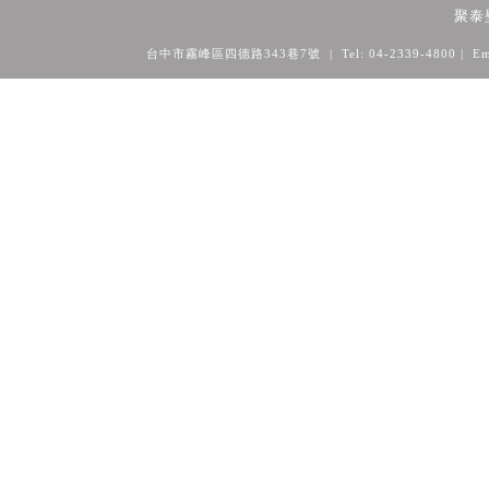
聚泰
台中市霧峰區四德路343巷7號 | Tel: 04-2339-4800
| Em