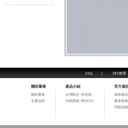
FAQ
DIY教學
關於聚泰
產品介紹
官方資
關於聚泰
台灣限定<有現貨>
最新產品
生產流程
外銷壁紙<限MOQ>
聚泰報報
問題回報