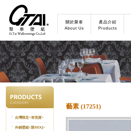
關於聚泰
產品介紹
About Us
Products
藝素 (17251)
台灣限定<有現貨>
外銷壁紙<限MOQ>