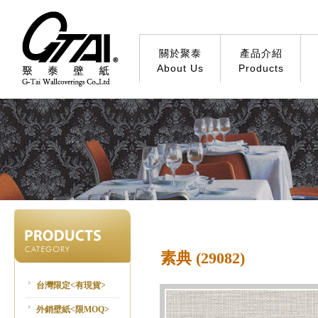
關於聚泰
產品介紹
About Us
Products
素典 (29082)
台灣限定<有現貨>
外銷壁紙<限MOQ>