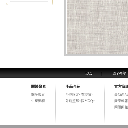
FAQ
DIY教學
關於聚泰
產品介紹
官方資
關於聚泰
台灣限定<有現貨>
最新產品
生產流程
外銷壁紙<限MOQ>
聚泰報報
問題回報