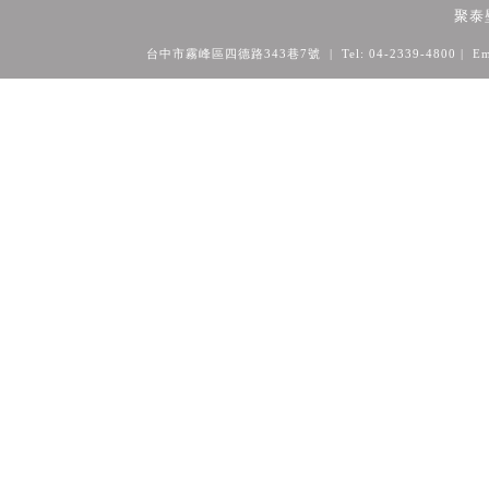
聚泰
台中市霧峰區四德路343巷7號 | Tel: 04-2339-4800
| Em