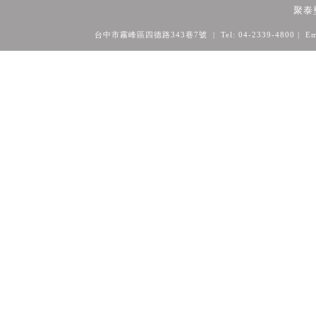
聚泰
台中市霧峰區四德路343巷7號 | Tel: 04-2339-4800
| Em