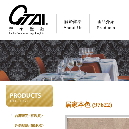
關於聚泰
產品介紹
About Us
Products
居家本色 (97622)
台灣限定<有現貨>
外銷壁紙<限MOQ>