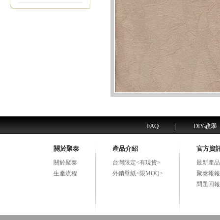
FAQ
DIY教學
關於聚泰
產品介紹
官方資
關於聚泰
台灣限定<有現貨>
最新產品
生產流程
外銷壁紙<限MOQ>
聚泰報報
問題回報