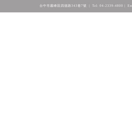
台中市霧峰區四德路343巷7號 | Tel: 04-2339-4800
| Em