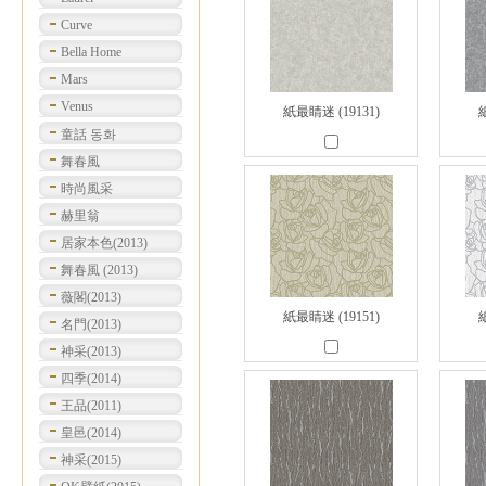
Curve
Bella Home
Mars
Venus
紙最睛迷 (19131)
紙
童話 동화
舞春風
時尚風采
赫里翁
居家本色(2013)
舞春風 (2013)
薇閣(2013)
紙最睛迷 (19151)
紙
名門(2013)
神采(2013)
四季(2014)
王品(2011)
皇邑(2014)
神采(2015)