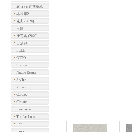
聚泰x泰迪熊壁紙
非常素2
素典 (2020)
皇邑
伊瓦洛 (2020)
自然風
FEEL
OTTO
Shencai
Nature Beauty
Styllus
Zircon
Carolee
Classic
Elengance
The Art Look
Loft
Laurel