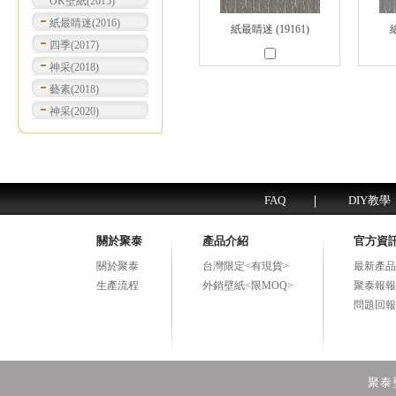
OK壁紙(2015)
紙最睛迷(2016)
紙最睛迷 (19161)
紙
四季(2017)
神采(2018)
藝素(2018)
神采(2020)
FAQ
DIY教學
關於聚泰
產品介紹
官方資
關於聚泰
台灣限定<有現貨>
最新產品
生產流程
外銷壁紙<限MOQ>
聚泰報報
問題回報
聚泰