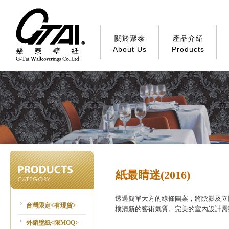
關於聚泰
產品介紹
About Us
Products
紙最睛迷(2016)
透過簡單大方的線條圖案，將陰影及立
台灣限定<有現貨>
樸清新的藝術氣質。完美的室內設計需
外銷壁紙<限MOQ>