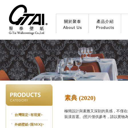
關於聚泰
產品介紹
About Us
Products
素典 (2020)
極簡設計與素雅又深刻的美感，不僅在
台灣限定<有現貨>
裝潢首選。(照片僅供參考，請以實物為
外銷壁紙<限MOQ>