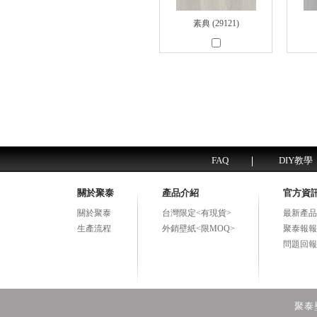
素典 (29121)
FAQ
DIY教學
關於聚泰
產品介紹
官方資
關於聚泰
台灣限定<有現貨>
最新產品
生產流程
外銷壁紙<限MOQ>
聚泰報報
問題回報
聚泰