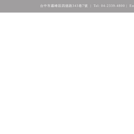
台中市霧峰區四德路343巷7號 | Tel: 04-2339-4800
| Em