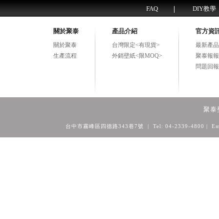
FAQ
DIY教學
關於聚泰
產品介紹
官方資
關於聚泰
台灣限定<有現貨>
最新產品
生產流程
外銷壁紙<限MOQ>
聚泰報報
問題回報
聚泰
台中市霧峰區四德路343巷7號 | Tel: 04-2339-4800
| Em