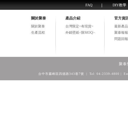
FAQ
DIY教學
關於聚泰
產品介紹
官方資
關於聚泰
台灣限定<有現貨>
最新產品
生產流程
外銷壁紙<限MOQ>
聚泰報報
問題回報
聚泰
台中市霧峰區四德路343巷7號 | Tel: 04-2339-4800
| Em