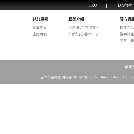
FAQ
DIY教學
關於聚泰
產品介紹
官方資
關於聚泰
台灣限定<有現貨>
最新產品
生產流程
外銷壁紙<限MOQ>
聚泰報報
問題回報
聚泰
台中市霧峰區四德路343巷7號 | Tel: 04-2339-4800
| Em