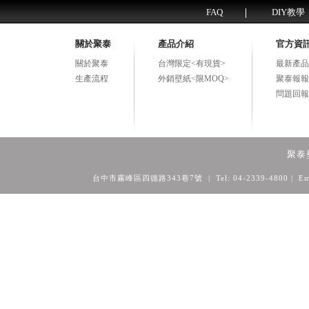
FAQ
DIY教學
關於聚泰
產品介紹
官方資
關於聚泰
台灣限定<有現貨>
最新產品
生產流程
外銷壁紙<限MOQ>
聚泰報報
問題回報
聚泰
台中市霧峰區四德路343巷7號 | Tel: 04-2339-4800
| Em